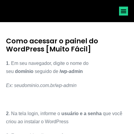
SOLICI
Como acessar o painel do
WordPress [Muito Fácil]
1
. Em seu navegador, digite o nome do
seu
domínio
seguido de
/wp-admin
Ex: seudominio.com.br/wp-admin
2
. Na tela login, informe o
usuário e a senha
que você
criou ao instalar o WordPress