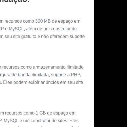
om recursos como 300 MB de espaço em
PHP e MySQL, além de um construtor de
m seu site gratuito e não oferecem suporte
om recursos como armazenamento ilimitado
rgura de banda ilimitada, suporte a PHP,
. Eles podem exibir anúncios em seu site
om recursos como 1 GB de espaço em
P, MySQL e um construtor de sites. Eles