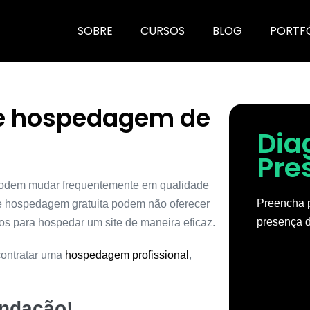
SOBRE
CURSOS
BLOG
PORTF
 de hospedagem de
Dia
Pre
odem mudar frequentemente em qualidade
Preencha p
 de hospedagem gratuita podem não oferecer
presença d
os para hospedar um site de maneira eficaz.
ontratar uma
hospedagem profissional
,
endação
!