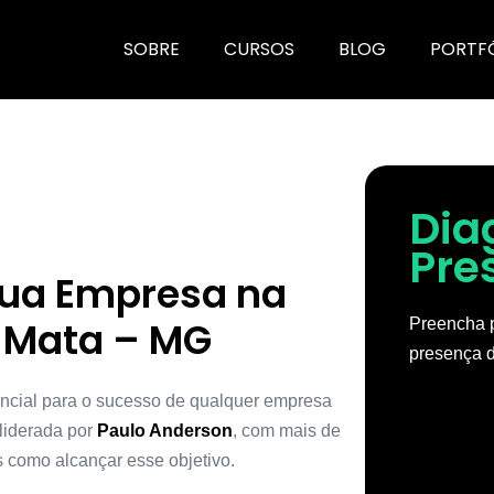
SOBRE
CURSOS
BLOG
PORTF
Dia
Pre
Sua Empresa na
 Mata – MG
Preencha p
presença d
encial para o sucesso de qualquer empresa
 liderada por
Paulo Anderson
, com mais de
 como alcançar esse objetivo.