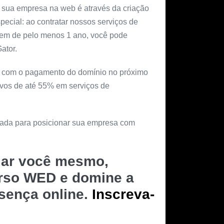
 sua empresa na web é através da criação
special: ao contratar nossos serviços de
gem de pelo menos 1 ano, você pode
ator.
ar com o pagamento do domínio no próximo
ivos de até 55% em serviços de
rnada para posicionar sua empresa com
riar você mesmo,
urso WED e domine a
esença online.
Inscreva-