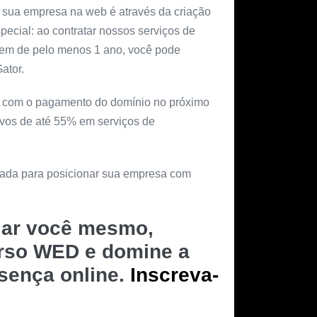
 sua empresa na web é através da criação
special: ao contratar nossos serviços de
gem de pelo menos 1 ano, você pode
ator.
ar com o pagamento do domínio no próximo
ivos de até 55% em serviços de
rnada para posicionar sua empresa com
riar você mesmo,
urso WED e domine a
esença online.
Inscreva-