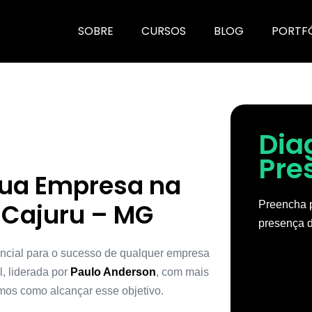
SOBRE
CURSOS
BLOG
PORTF
Dia
Pre
Sua Empresa na
Cajuru – MG
Preencha p
presença d
encial para o sucesso de qualquer empresa
, liderada por
Paulo Anderson
, com mais
mos como alcançar esse objetivo.