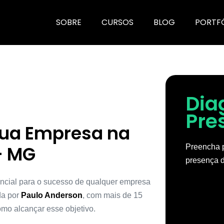
SOBRE
CURSOS
BLOG
PORTF
Dia
Pre
Sua Empresa na
– MG
Preencha p
presença d
encial para o sucesso de qualquer empresa
da por
Paulo Anderson
, com mais de 15
mo alcançar esse objetivo.