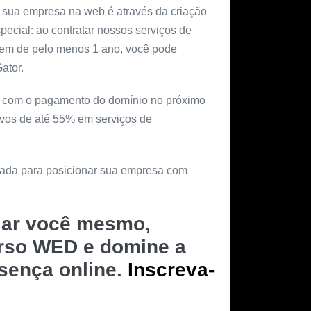
 sua empresa na web é através da criação
special: ao contratar nossos serviços de
gem de pelo menos 1 ano, você pode
ator.
ar com o pagamento do domínio no próximo
ivos de até 55% em serviços de
rnada para posicionar sua empresa com
riar você mesmo,
urso WED e domine a
esença online.
Inscreva-