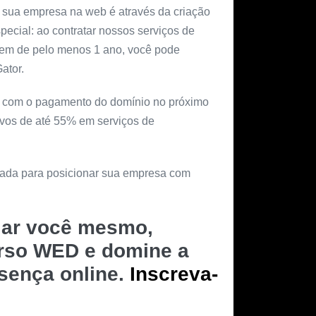
 sua empresa na web é através da criação
special: ao contratar nossos serviços de
gem de pelo menos 1 ano, você pode
ator.
ar com o pagamento do domínio no próximo
ivos de até 55% em serviços de
rnada para posicionar sua empresa com
riar você mesmo,
urso WED e domine a
esença online.
Inscreva-