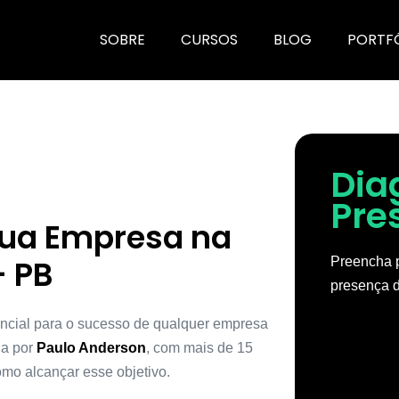
SOBRE
CURSOS
BLOG
PORTF
Dia
Pre
Sua Empresa na
– PB
Preencha p
presença d
encial para o sucesso de qualquer empresa
da por
Paulo Anderson
, com mais de 15
mo alcançar esse objetivo.