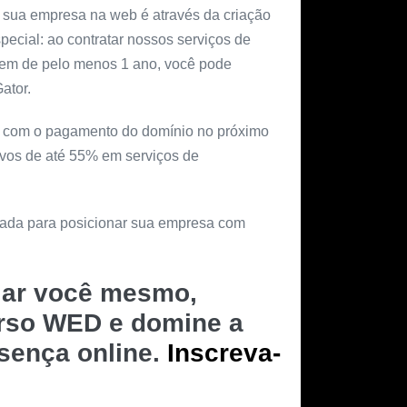
 sua empresa na web é através da criação
special: ao contratar nossos serviços de
gem de pelo menos 1 ano, você pode
ator.
ar com o pagamento do domínio no próximo
ivos de até 55% em serviços de
rnada para posicionar sua empresa com
riar você mesmo,
urso WED e domine a
esença online.
Inscreva-