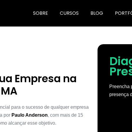
SOBRE
CURSOS
BLOG
PORTF
Dia
Pre
Sua Empresa na
 MA
Preencha p
presença d
encial para o sucesso de qualquer empresa
da por
Paulo Anderson
, com mais de 15
mo alcançar esse objetivo.