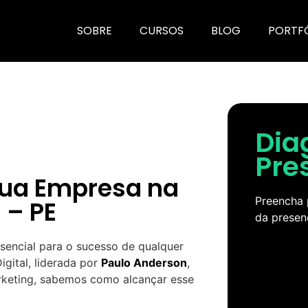
SOBRE
CURSOS
BLOG
PORTF
Dia
Pre
Sua Empresa na
Preencha 
 – PE
da presen
ssencial para o sucesso de qualquer
gital, liderada por
Paulo Anderson
,
rketing, sabemos como alcançar esse