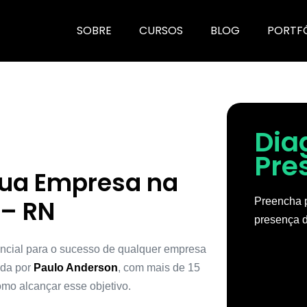
SOBRE
CURSOS
BLOG
PORTF
Dia
Pre
Sua Empresa na
– RN
Preencha p
presença d
encial para o sucesso de qualquer empresa
ada por
Paulo Anderson
, com mais de 15
mo alcançar esse objetivo.