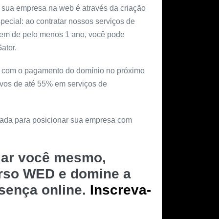
 sua empresa na web é através da criação
special: ao contratar nossos serviços de
gem de pelo menos 1 ano, você pode
ator.
ar com o pagamento do domínio no próximo
ivos de até 55% em serviços de
rnada para posicionar sua empresa com
riar você mesmo,
urso WED e domine a
esença online.
Inscreva-