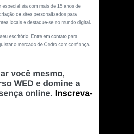
m especialista com mais de 15 anos de
criação de sites personalizados para
tes locais e destaque-se no mundo digital.
 seu escritório. Entre em contato para
quistar o mercado de Cedro com confiança.
riar você mesmo,
urso WED e domine a
esença online.
Inscreva-