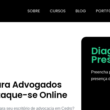
SOBRE
CURSOS
BLOG
PORTF
Dia
Pre
Preencha p
presença d
para Advogados
taque-se Online
ara seu escritório de advocacia em Cedro?