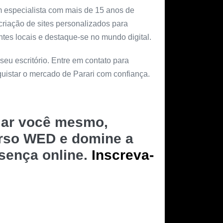
m especialista com mais de 15 anos de
criação de sites personalizados para
tes locais e destaque-se no mundo digital.
 seu escritório. Entre em contato para
quistar o mercado de Parari com confiança.
riar você mesmo,
urso WED e domine a
esença online.
Inscreva-