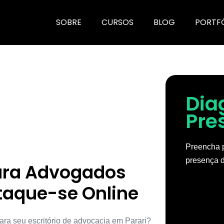
SOBRE
CURSOS
BLOG
PORTF
Dia
Pre
Preencha p
presença d
para Advogados
taque-se Online
ara seu escritório de advocacia em Parari?