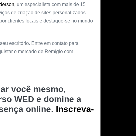
derson
, um especialista com mais de 15
iços de criação de sites personalizados
or clientes locais e destaque-se no mundo
 seu escritório. Entre em contato para
nquistar o mercado de Remígio com
riar você mesmo,
urso WED e domine a
esença online.
Inscreva-