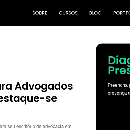
SOBRE
CURSOS
BLOG
PORTF
Dia
Pre
para Advogados
Preencha p
presença d
estaque-se
ara seu escritório de advocacia em