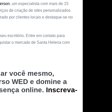
erson
, um especialista com mais de 15
iços de criação de sites personalizados
do por clientes locais e destaque-se no
 seu escritório. Entre em contato para
nquistar o mercado de Santa Helena com
riar você mesmo,
urso WED e domine a
esença online.
Inscreva-