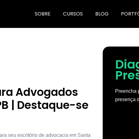
SOBRE
CURSOS
BLOG
PORTF
Dia
Pre
para Advogados
Preencha p
presença d
B | Destaque-se
ara seu escritório de advocacia em Santa