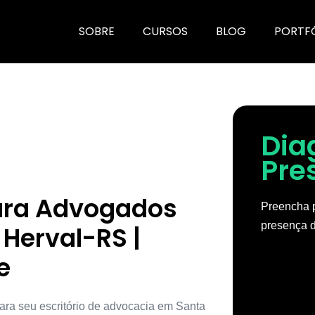
SOBRE
CURSOS
BLOG
PORTF
Dia
Pre
para Advogados
Preencha p
presença d
Herval-RS |
e
ara seu escritório de advocacia em Santa