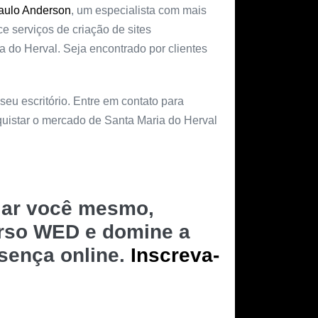
aulo Anderson
, um especialista com mais
e serviços de criação de sites
 do Herval. Seja encontrado por clientes
 seu escritório. Entre em contato para
quistar o mercado de Santa Maria do Herval
riar você mesmo,
urso WED e domine a
esença online.
Inscreva-