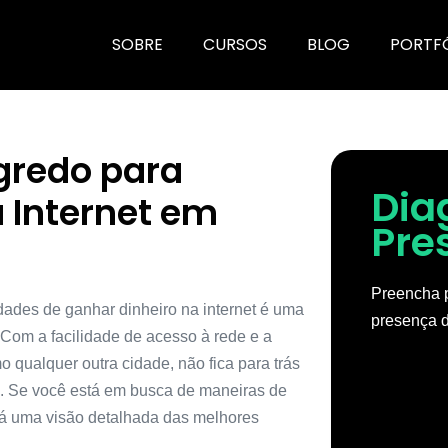
SOBRE
CURSOS
BLOG
PORTF
gredo para
Dia
 Internet em
Pre
Preencha p
dades de ganhar dinheiro na internet é uma
presença d
Com a facilidade de acesso à rede e a
 qualquer outra cidade, não fica para trás
. Se você está em busca de maneiras de
erá uma visão detalhada das melhores