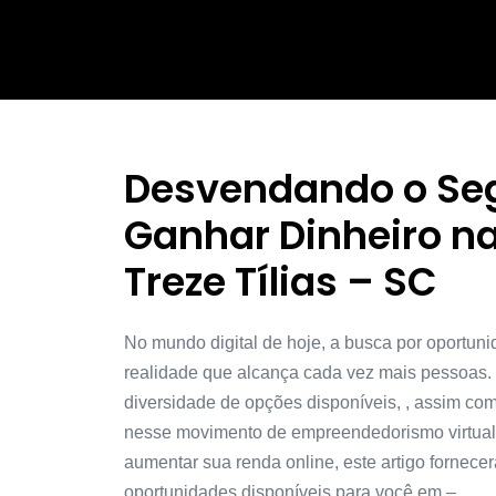
Desvendando o Se
Ganhar Dinheiro na
Treze Tílias – SC
No mundo digital de hoje, a busca por oportuni
realidade que alcança cada vez mais pessoas. 
diversidade de opções disponíveis, , assim como
nesse movimento de empreendedorismo virtual
aumentar sua renda online, este artigo fornec
oportunidades disponíveis para você em – .