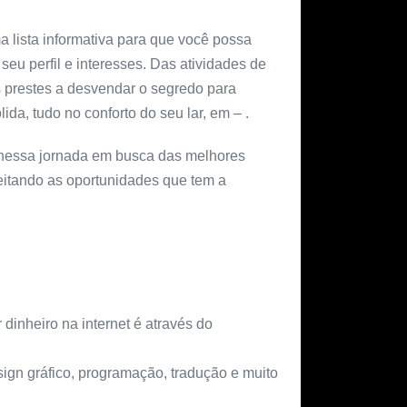
 lista informativa para que você possa
eu perfil e interesses. Das atividades de
s prestes a desvendar o segredo para
ida, tudo no conforto do seu lar, em – .
nessa jornada em busca das melhores
veitando as oportunidades que tem a
dinheiro na internet é através do
ign gráfico, programação, tradução e muito