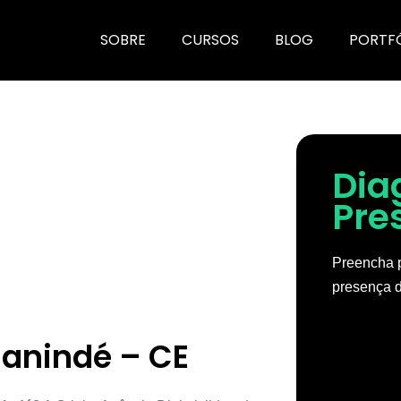
SOBRE
CURSOS
BLOG
PORTF
Dia
Pre
Preencha p
presença d
anindé – CE