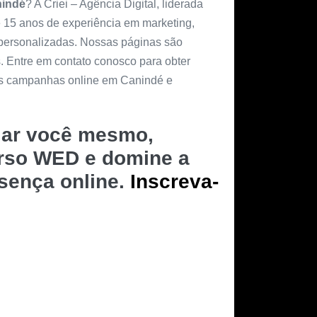
indé
? A Criei – Agência Digital, liderada
e 15 anos de experiência em marketing,
 personalizadas. Nossas páginas são
s. Entre em contato conosco para obter
as campanhas online em Canindé e
riar você mesmo,
urso WED e domine a
esença online.
Inscreva-