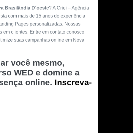
a Brasilândia D´oeste
? A Criei – Agência
lista com mais de 15 anos de experiência
 Landing Pages personalizadas. Nossas
es em clientes. Entre em contato conosco
 otimize suas campanhas online em Nova
riar você mesmo,
urso WED e domine a
esença online.
Inscreva-