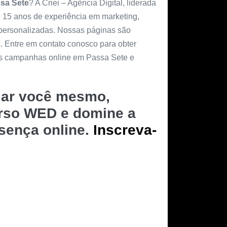
sa Sete
? A Criei – Agência Digital, liderada
e 15 anos de experiência em marketing,
 personalizadas. Nossas páginas são
s. Entre em contato conosco para obter
as campanhas online em Passa Sete e
riar você mesmo,
urso WED e domine a
esença online.
Inscreva-