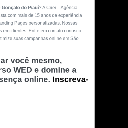
 Gonçalo do Piauí
? A Criei – Agência
lista com mais de 15 anos de experiência
 Landing Pages personalizadas. Nossas
es em clientes. Entre em contato conosco
 otimize suas campanhas online em São
riar você mesmo,
urso WED e domine a
esença online.
Inscreva-