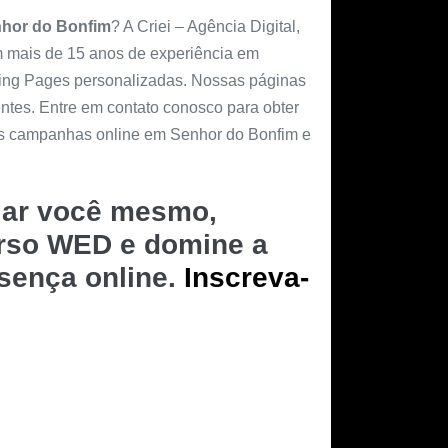
hor do Bonfim
? A Criei – Agência Digital,
om mais de 15 anos de experiência em
ding Pages personalizadas. Nossas páginas
entes. Entre em contato conosco para obter
as campanhas online em Senhor do Bonfim e
riar você mesmo,
urso WED e domine a
esença online.
Inscreva-