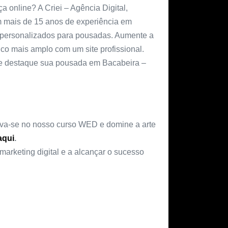
online? A Criei – Agência Digital,
om mais de 15 anos de experiência em
es personalizados para pousadas. Aumente a
co mais amplo com um site profissional.
que destaque sua pousada em Bacabeira –
reva-se no nosso curso WED e domine a arte
aqui
.
marketing digital e a alcançar o sucesso