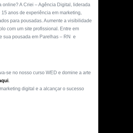
nline? A Criei – Agência Digital, liderada
e 15 anos de experiência em marketing,
zados para pousadas. Aumente a visibilidade
o com um site profissional. Entre em
que sua pousada em Parelhas – RN e
reva-se no nosso curso WED e domine a arte
aqui
.
marketing digital e a alcançar o sucesso