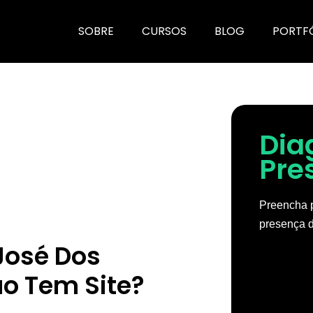
SOBRE
CURSOS
BLOG
PORTF
Dia
Pre
Preencha p
presença d
José Dos
ão Tem Site?