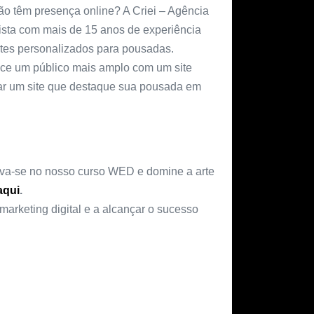
o têm presença online? A Criei – Agência
lista com mais de 15 anos de experiência
ites personalizados para pousadas.
nce um público mais amplo com um site
riar um site que destaque sua pousada em
reva-se no nosso curso WED e domine a arte
aqui
.
marketing digital e a alcançar o sucesso