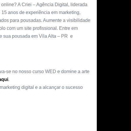
nline? A Criei – Agência Digital, liderada
e 15 anos de experiência em marketing,
zados para pousadas. Aumente a visibilidade
o com um site profissional. Entre em
ue sua pousada em Vila Alta – PR e
reva-se no nosso curso WED e domine a arte
aqui
.
marketing digital e a alcançar o sucesso