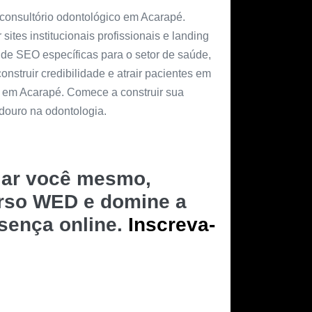
consultório odontológico em Acarapé.
ites institucionais profissionais e landing
de SEO específicas para o setor de saúde,
onstruir credibilidade e atrair pacientes em
 em Acarapé. Comece a construir sua
douro na odontologia.
riar você mesmo,
urso WED e domine a
esença online.
Inscreva-