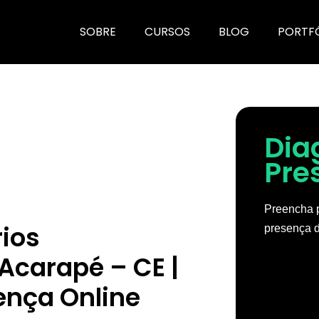
SOBRE
CURSOS
BLOG
PORTF
Dia
Pre
Preencha p
rios
presença d
Acarapé – CE |
ença Online