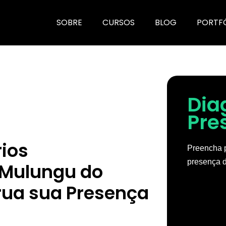
SOBRE
CURSOS
BLOG
PORTF
Dia
Pre
rios
Preencha p
presença d
 Mulungu do
rua sua Presença