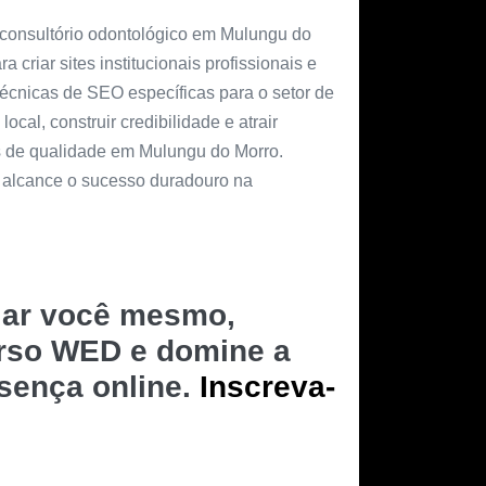
 consultório odontológico em Mulungu do
criar sites institucionais profissionais e
écnicas de SEO específicas para o setor de
ocal, construir credibilidade e atrair
s de qualidade em Mulungu do Morro.
e alcance o sucesso duradouro na
riar você mesmo,
urso WED e domine a
esença online.
Inscreva-