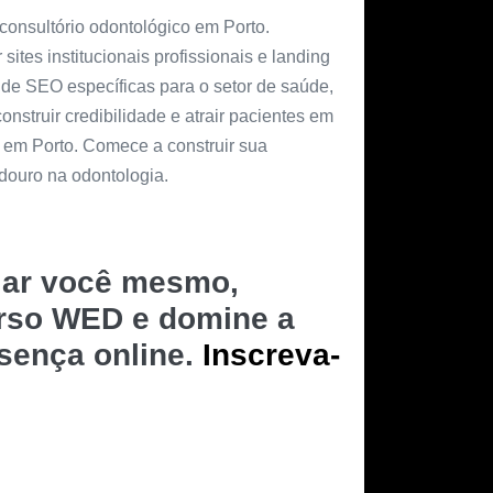
consultório odontológico em Porto.
ites institucionais profissionais e landing
de SEO específicas para o setor de saúde,
onstruir credibilidade e atrair pacientes em
 em Porto. Comece a construir sua
douro na odontologia.
riar você mesmo,
urso WED e domine a
esença online.
Inscreva-