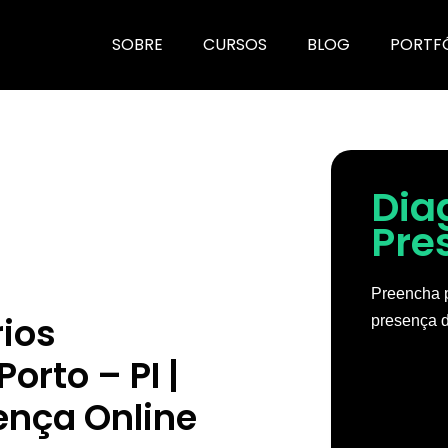
SOBRE
CURSOS
BLOG
PORTF
Dia
Pre
Preencha p
rios
presença d
orto – PI |
ença Online