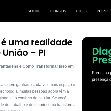
SOBRE
CURSOS
BLOG
PORTF
 é uma realidade
Dia
União – PI
Pre
Vantagens e Como Transformar Isso em
Preencha p
presença d
m casa tem ganhado cada vez mais espaço e
ecnologia, muitas pessoas agora têm a
sionais no conforto de seu lar. Se você
e de trabalho e descobrir como transformar