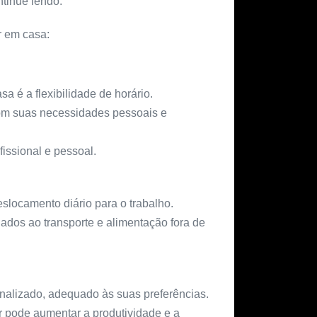
ntinue lendo.
r em casa:
 é a flexibilidade de horário.
om suas necessidades pessoais e
fissional e pessoal.
slocamento diário para o trabalho.
ados ao transporte e alimentação fora de
nalizado, adequado às suas preferências.
ar pode aumentar a produtividade e a