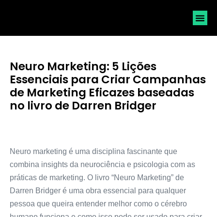
SOLICI
Neuro Marketing: 5 Lições
Essenciais para Criar Campanhas
de Marketing Eficazes baseadas
no livro de Darren Bridger
Neuro marketing é uma disciplina fascinante que
combina insights da neurociência e psicologia com as
práticas de marketing. O livro “Neuro Marketing” de
Darren Bridger é uma obra essencial para qualquer
pessoa que queira entender melhor como o cérebro
humano funciona e como isso pode ser usado para criar