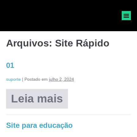
SOLICI
Arquivos:
Site Rápido
01
suporte
|
Postado em
julho 2, 2024
Leia mais
Site para educação