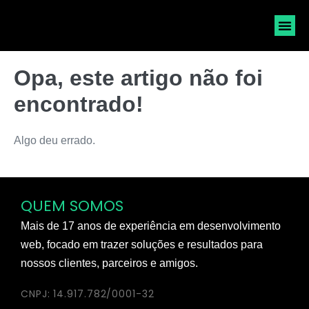
SOLICI
Opa, este artigo não foi
encontrado!
Algo deu errado.
QUEM SOMOS
Mais de 17 anos de experiência em desenvolvimento
web, focado em trazer soluções e resultados para
nossos clientes, parceiros e amigos.
CNPJ: 14.917.782/0001-32