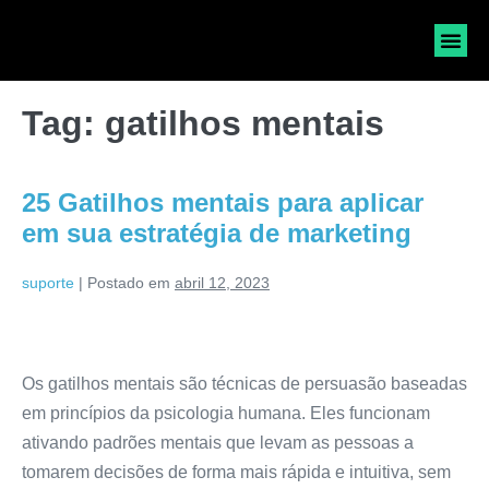
SOLICI
Tag:
gatilhos mentais
25 Gatilhos mentais para aplicar
em sua estratégia de marketing
suporte
|
Postado em
abril 12, 2023
Os gatilhos mentais são técnicas de persuasão baseadas
em princípios da psicologia humana. Eles funcionam
ativando padrões mentais que levam as pessoas a
tomarem decisões de forma mais rápida e intuitiva, sem