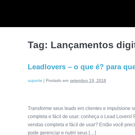
Tag:
Lançamentos digi
Leadlovers – o que é? para qu
suporte
|
Postado em
setembro 19, 2018
Transforme seus leads em clientes e impulsione 
completa e fácil de usar: conheça o Lead Lovers
vendas completa e fácil de usar? Então você pre
pode gerenciar e nutrir seus […]