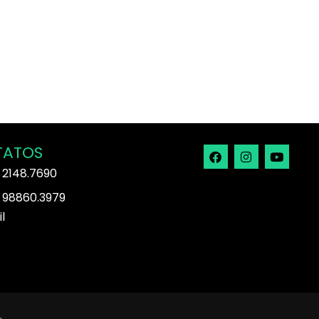
TATOS
 2148.7690
 98860.3979
l