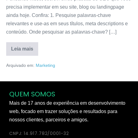
precisa implementar em seu site, blog ou landingpage
ainda hoje. Confira: 1. Pesquise palavras-chave
relevantes e use-as em seus títulos, meta descriptions e
conteúdo. Onde pesquisar as palavras-chave? […]
Leia mais
Arquivado em:
Marketing
QUEM SOMOS
Mais de 17 anos de experiência em desenvolvimento
web, focado em trazer soluções e resultados para
nossos clientes, parceiros e amigos.
CNPJ: 14.917.782/0001-32