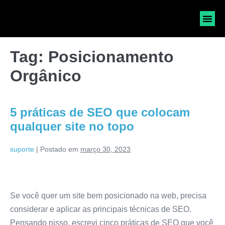
SOLICI
Tag:
Posicionamento
Orgânico
5 práticas de SEO que colocam
qualquer site no topo
suporte
|
Postado em
março 30, 2023
Se você quer um site bem posicionado na web, precisa
considerar e aplicar as principais técnicas de SEO.
Pensando nisso, escrevi cinco práticas de SEO que você